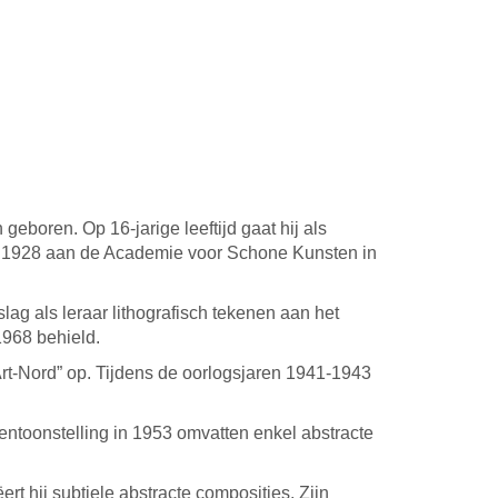
eboren. Op 16-jarige leeftijd gaat hij als
 en 1928 aan de Academie voor Schone Kunsten in
lag als leraar lithografisch tekenen aan het
1968 behield.
Art-Nord” op. Tijdens de oorlogsjaren 1941-1943
entoonstelling in 1953 omvatten enkel abstracte
rt hij subtiele abstracte composities. Zijn