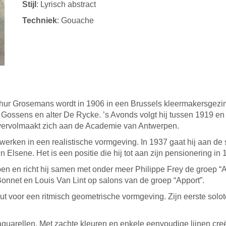
Stijl
: Lyrisch abstract
Techniek
: Gouache
rthur Grosemans wordt in 1906 in een Brussels kleermakersgezin g
rijf Gossens en alter De Rycke. ’s Avonds volgt hij tussen 1919
ij vervolmaakt zich aan de Academie van Antwerpen.
werken in een realistische vormgeving. In 1937 gaat hij aan de s
 Elsene. Het is een positie die hij tot aan zijn pensionering in 
ppen en richt hij samen met onder meer Philippe Frey de groep “
onnet en Louis Van Lint op salons van de groep “Apport”.
ut voor een ritmisch geometrische vormgeving. Zijn eerste solot
quarellen. Met zachte kleuren en enkele eenvoudige lijnen creëe