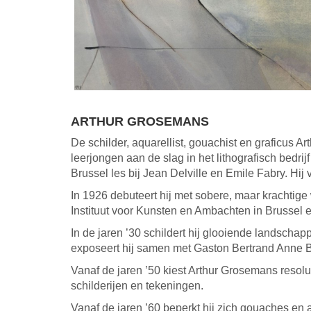
ARTHUR GROSEMANS
De schilder, aquarellist, gouachist en graficus A
leerjongen aan de slag in het lithografisch bed
Brussel les bij Jean Delville en Emile Fabry. H
In 1926 debuteert hij met sobere, maar krachtige 
Instituut voor Kunsten en Ambachten in Brussel en
In de jaren ’30 schildert hij glooiende landscha
exposeert hij samen met Gaston Bertrand Anne B
Vanaf de jaren ’50 kiest Arthur Grosemans resolu
schilderijen en tekeningen.
Vanaf de jaren ’60 beperkt hij zich gouaches en a